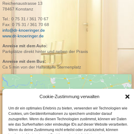
Reichenaustrasse 13
78467 Konstanz
Tel.: 0 75 31 / 361 70 67
Fax: 0 75 31 / 361 70 68
info@dr-knoeringer.de
www.dr-knoeringer.de
Anreise mit dem Auto:
Parkplätze direkt hinter und neben der Praxis
Anreise mit dem Bus:
Ca 5 min von der Haltestelle Sternenplatz
Cookie-Zustimmung verwalten
Um dir ein optimales Erlebnis zu bieten, verwenden wir Technologien wie
Cookies, um Geräteinformationen zu speichern und/oder darauf
Klicke hier, um Marketing-Cookies zu
zuzugreifen. Wenn du diesen Technologien zustimmst, können wir Daten
akzeptieren und diesen Inhalt zu aktivieren
wie das Surfverhalten oder eindeutige IDs auf dieser Website verarbeiten.
Wenn du deine Zustimmung nicht erteilst oder zurückziehst, können