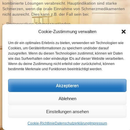
kombinierte Lösungen verabreicht. Hauptindikation sind starke
Schmerzen, wenn die orale Einnahme von Schmerzmedikamenten
nicht ausreicht. Dies kann z.B. der Fall sein bei:
Postoperativen Schmerzzuständen
Akuten Schmerzen der Wirbelsäule, z.B. bei „Hexenschuß“ oder
Cookie-Zustimmung verwalten
„Ischias“
Fibromyalgiesyndrom
Um dir ein optimales Erlebnis zu bieten, verwenden wir Technologien wie
Cookies, um Geräteinformationen zu speichern und/oder darauf
Die Behandlung umfasst in der Regel 3 bis 5 Infusionen.
zuzugreifen. Wenn du diesen Technologien zustimmst, können wir Daten
wie das Surfverhalten oder eindeutige IDs auf dieser Website verarbeiten.
© DR. MED. MATTHIAS KNÖRINGER - Facharzt für Physikalische und
Rehabilitative Medizin - Reichenaustr. 13, 78467 Konstanz
Impressum
Wenn du deine Zustimmung nicht erteilst oder zurückziehst, können
Datenschutz
bestimmte Merkmale und Funktionen beeinträchtigt werden.
Akzeptieren
Ablehnen
Termin
Einstellungen ansehen
Nachricht
Cookie-Richtlinie
Datenschutzerklärung
Impressum