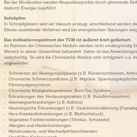
Bei der Moxibustion werden Akupunkturpunkte durch glimmende Bei
dadurch Energie zugeführt.
Schröpfen
In Schröpfgläsern wird ein Vakuum erzeugt, anschließend werden die
Dieses ausleitende Verfahren wird bei energetischen Stauungen ein
Das Indikationsspektrum der TCM ist äußerst breit gefächert.
Im Rahmen der Chinesischen Medizin werden nicht vordergründig D
Mensch in seiner Gesamtheit behandelt. Daher ist das Anwendungs
vielschichtig. So wird die Chinesische Medizin sehr erfolgreich u.a. 
angewendet:
Schmerzen am Bewegungsapparat (z.B. Rückenschmerzen, Arthr
Chronische Schmerzsyndrome (z.B. Migräne, Spannungskopfsch
Fibromyalgiesyndrom
Chronische Müdigkeitssyndrome, Burn Out Syndrom
Erkrankungen des Verdauungstraktes (z.B. Reizdarmsyndrom)
Atemwegserkrankungen (z.B. Asthma)
Neurologische Erkrankungen (z.B. Gesichtsnervlähmung (Fazialis
Herz-Kreislauferkrankungen (z.B. Bluthochdruck)
Vegetative Funktionsstörungen (Tinnitus, Schwindel)
Allergien und Hauterkrankungen
Menstruations- und Wechseljahrbeschwerden