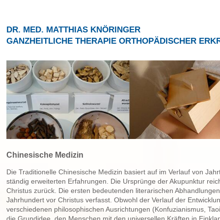
DR. MED. MATTHIAS KNÖRINGER
GANZHEITLICHE THERAPIE ORTHOPÄDISCHER ER
Chinesische Medizin
Die Traditionelle Chinesische Medizin basiert auf im Verlauf von J
ständig erweiterten Erfahrungen. Die Ursprünge der Akupunktur reic
Christus zurück. Die ersten bedeutenden literarischen Abhandlungen
Jahrhundert vor Christus verfasst. Obwohl der Verlauf der Entwickl
verschiedenen philosophischen Ausrichtungen (Konfuzianismus, Taois
die Grundidee, den Menschen mit den universellen Kräften in Einklan