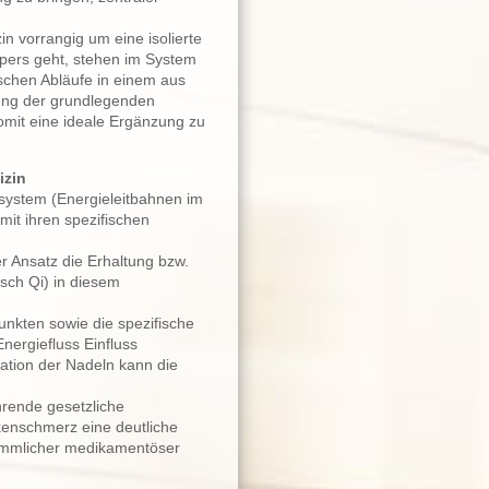
n vorrangig um eine isolierte
ers geht, stehen im System
schen Abläufe in einem aus
ung der grundlegenden
omit eine ideale Ergänzung zu
izin
system (Energieleitbahnen im
it ihren spezifischen
er Ansatz die Erhaltung bzw.
sch Qi) in diesem
unkten sowie die spezifische
nergiefluss Einfluss
ation der Nadeln kann die
hrende gesetzliche
kenschmerz eine deutliche
ömmlicher medikamentöser