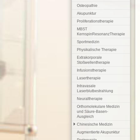
Osteopathie
Akupunktur
Proliferationstherapie
MBST
KernspinResonanzTherapie
Sportmedizin
Physikalische Therapie
Extrakorporale
Stoßwellentherapie
Infusionstherapie
Lasertherapie
Intravasale
Laserblutbestrahlung
Neuraltherapie
Orthomolekulare Medizin
und Säure-Basen-
Ausgleich
Chinesische Medizin
Augmentierte Akupunktur