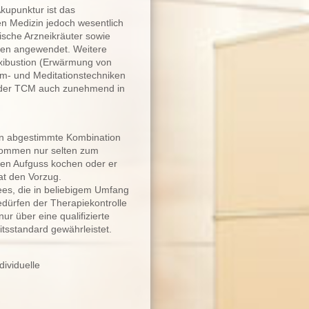
upunktur ist das
en Medizin jedoch wesentlich
sische Arzneikräuter sowie
ten angewendet. Weitere
xibustion (Erwärmung von
m- und Meditationstechniken
rm der TCM auch zunehmend in
ten abgestimmte Kombination
 kommen nur selten zum
nen Aufguss kochen oder er
at den Vorzug.
es, die in beliebigem Umfang
dürfen der Therapiekontrolle
ur über eine qualifizierte
itsstandard gewährleistet.
dividuelle