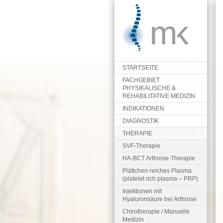
MENU
STARTSEITE
FACHGEBIET
PHYSIKALISCHE &
REHABILITATIVE MEDIZIN
INDIKATIONEN
DIAGNOSTIK
THERAPIE
SVF-Therapie
HA-BCT Arthrose-Therapie
Plättchen-reiches Plasma
(platelet rich plasma – PRP)
Injektionen mit
Hyaluronsäure bei Arthrose
Chirotherapie / Manuelle
Medizin