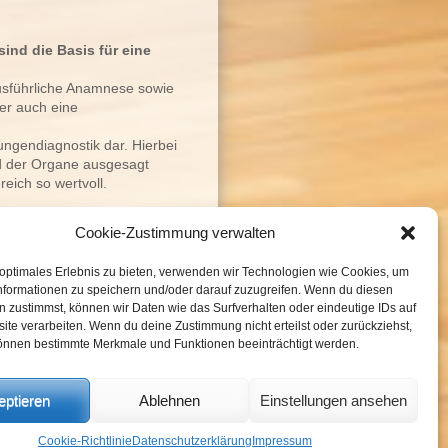
ind die Basis für eine
ausführliche Anamnese sowie
er auch eine
ungendiagnostik dar. Hierbei
d der Organe ausgesagt
eich so wertvoll.
Cookie-Zustimmung verwalten
handlung mit Akupunktur bei
 optimales Erlebnis zu bieten, verwenden wir Technologien wie Cookies, um
nformationen zu speichern und/oder darauf zuzugreifen. Wenn du diesen
 zustimmst, können wir Daten wie das Surfverhalten oder eindeutige IDs auf
ite verarbeiten. Wenn du deine Zustimmung nicht erteilst oder zurückziehst,
n einer
önnen bestimmte Merkmale und Funktionen beeinträchtigt werden.
her bei Ihrer Krankenkasse).
GOÄ) ab.
eptieren
Ablehnen
Einstellungen ansehen
edizin - Reichenaustr. 13, 78467
Cookie-Richtlinie
Datenschutzerklärung
Impressum