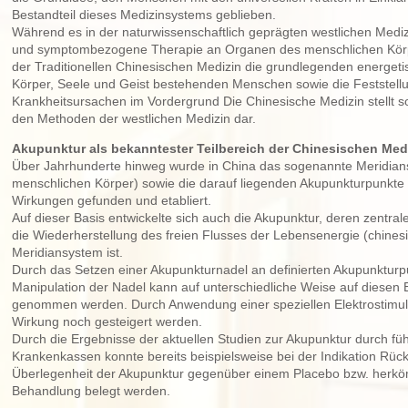
Bestandteil dieses Medizinsystems geblieben.
Während es in der naturwissenschaftlich geprägten westlichen Medizi
und symptombezogene Therapie an Organen des menschlichen Körp
der Traditionellen Chinesischen Medizin die grundlegenden energeti
Körper, Seele und Geist bestehenden Menschen sowie die Feststell
Krankheitsursachen im Vordergrund Die Chinesische Medizin stellt s
den Methoden der westlichen Medizin dar.
Akupunktur als bekanntester Teilbereich der Chinesischen Med
Über Jahrhunderte hinweg wurde in China das sogenannte Meridian
menschlichen Körper) sowie die darauf liegenden Akupunkturpunkte m
Wirkungen gefunden und etabliert.
Auf dieser Basis entwickelte sich auch die Akupunktur, deren zentral
die Wiederherstellung des freien Flusses der Lebensenergie (chinesi
Meridiansystem ist.
Durch das Setzen einer Akupunkturnadel an definierten Akupunkturp
Manipulation der Nadel kann auf unterschiedliche Weise auf diesen E
genommen werden. Durch Anwendung einer speziellen Elektrostimul
Wirkung noch gesteigert werden.
Durch die Ergebnisse der aktuellen Studien zur Akupunktur durch fü
Krankenkassen konnte bereits beispielsweise bei der Indikation Rüc
Überlegenheit der Akupunktur gegenüber einem Placebo bzw. herk
Behandlung belegt werden.