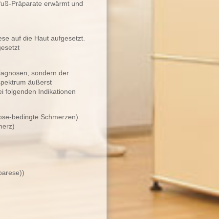
fuß-Präparate erwärmt und
se auf die Haut aufgesetzt.
gesetzt
iagnosen, sondern der
spektrum äußerst
bei folgenden Indikationen
ose-bedingte Schmerzen)
merz)
parese))