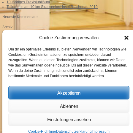
10-jähriges Praxisjubiläum
Teilnahme am 10 km Strassenlauf Insel Reichenau 2019
Neueste Kommentare
Archiv
März 2023
September 2020
Cookie-Zustimmung verwalten
Oktober 2019
September 2019
Um dir ein optimales Erlebnis zu bieten, verwenden wir Technologien wie
Juni 2019
Cookies, um Geräteinformationen zu speichern und/oder darauf
März 2019
zuzugreifen. Wenn du diesen Technologien zustimmst, können wir Daten
September 2016
Mai 2016
wie das Surfverhalten oder eindeutige IDs auf dieser Website verarbeiten.
April 2013
Wenn du deine Zustimmung nicht erteilst oder zurückziehst, können
bestimmte Merkmale und Funktionen beeinträchtigt werden.
Kategorien
Aktuelles
Akzeptieren
Meta
Anmelden
Eintrags-Feed
Ablehnen
Kommentar-Feed
WordPress.org
Termin
Einstellungen ansehen
© DR. MED. MATTHIAS KNÖRINGER - Facharzt für Physikalische und
Nachricht
Rehabilitative Medizin - Reichenaustr. 13, 78467 Konstanz
Impressum
Cookie-Richtlinie
Datenschutzerklärung
Impressum