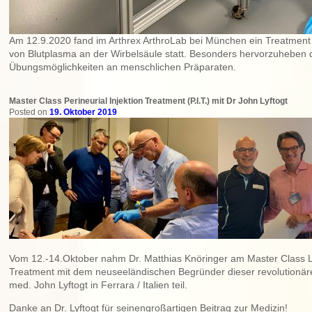
Am 12.9.2020 fand im Arthrex ArthroLab bei München ein Treatment
von Blutplasma an der Wirbelsäule statt. Besonders hervorzuheben d
Übungsmöglichkeiten an menschlichen Präparaten.
Master Class Perineurial Injektion Treatment (P.I.T.) mit Dr John Lyftogt
Posted on
19. Oktober 2019
Vom 12.-14.Oktober nahm Dr. Matthias Knöringer am Master Class L
Treatment mit dem neuseeländischen Begründer dieser revolutionä
med. John Lyftogt in Ferrara / Italien teil.
Danke an Dr. Lyftogt für seinengroßartigen Beitrag zur Medizin!